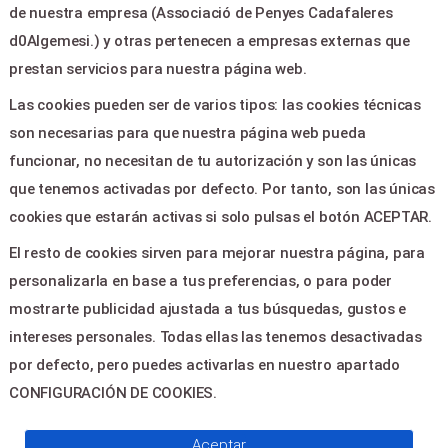
de nuestra empresa (Associació de Penyes Cadafaleres
LEGAL & PAGOS
d0Algemesi.) y otras pertenecen a empresas externas que
prestan servicios para nuestra página web.
Ayuda
Las cookies pueden ser de varios tipos: las cookies técnicas
Aviso legal
son necesarias para que nuestra página web pueda
Política de privacidad
funcionar, no necesitan de tu autorización y son las únicas
Contactar
que tenemos activadas por defecto. Por tanto, son las únicas
cookies que estarán activas si solo pulsas el botón ACEPTAR.
CONTACTO
El resto de cookies sirven para mejorar nuestra página, para
personalizarla en base a tus preferencias, o para poder
PLAZA MAJOR 3 - ALGEMESÍ
mostrarte publicidad ajustada a tus búsquedas, gustos e
46680
intereses personales. Todas ellas las tenemos desactivadas
por defecto, pero puedes activarlas en nuestro apartado
CONFIGURACIÓN DE COOKIES.
© 2026
Servientradas
, All Right
Aceptar