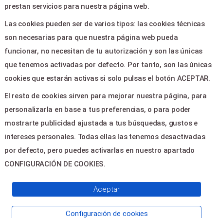
prestan servicios para nuestra página web.
Ayuda
Las cookies pueden ser de varios tipos: las cookies técnicas
Aviso legal
son necesarias para que nuestra página web pueda
Política de privacidad
funcionar, no necesitan de tu autorización y son las únicas
Contactar
que tenemos activadas por defecto. Por tanto, son las únicas
cookies que estarán activas si solo pulsas el botón ACEPTAR.
CONTACTO
El resto de cookies sirven para mejorar nuestra página, para
personalizarla en base a tus preferencias, o para poder
PLAZA MAJOR 3 - ALGEMESÍ
mostrarte publicidad ajustada a tus búsquedas, gustos e
46680
intereses personales. Todas ellas las tenemos desactivadas
por defecto, pero puedes activarlas en nuestro apartado
CONFIGURACIÓN DE COOKIES.
© 2026
Servientradas
, All Right
Aceptar
Reserved
Configuración de cookies