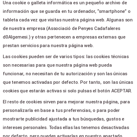
Una cookie o galleta informática es un pequeño archivo de
Área clientes
información que se guarda en tu ordenador, “smartphone” o
Contacto
tableta cada vez que visitas nuestra página web. Algunas son
de nuestra empresa (Associació de Penyes Cadafaleres
LEGAL & PAGOS
d0Algemesi.) y otras pertenecen a empresas externas que
prestan servicios para nuestra página web.
Ayuda
Las cookies pueden ser de varios tipos: las cookies técnicas
Aviso legal
son necesarias para que nuestra página web pueda
Política de privacidad
funcionar, no necesitan de tu autorización y son las únicas
Contactar
que tenemos activadas por defecto. Por tanto, son las únicas
cookies que estarán activas si solo pulsas el botón ACEPTAR.
CONTACTO
El resto de cookies sirven para mejorar nuestra página, para
personalizarla en base a tus preferencias, o para poder
PLAZA MAJOR 3 - ALGEMESÍ
mostrarte publicidad ajustada a tus búsquedas, gustos e
46680
intereses personales. Todas ellas las tenemos desactivadas
por defecto, pero puedes activarlas en nuestro apartado